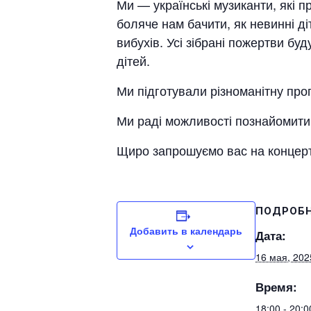
Ми — українські музиканти, які п
боляче нам бачити, як невинні д
вибухів. Усі зібрані пожертви бу
дітей.
Ми підготували різноманітну про
Ми раді можливості познайомити 
Щиро запрошуємо вас на концерт
ПОДРОБ
Добавить в календарь
Дата:
16 мая, 202
Время:
18:00 - 20: