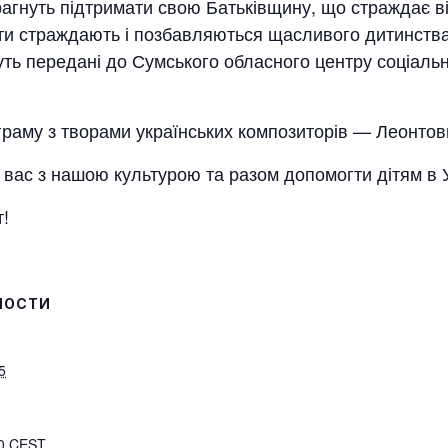
рагнуть підтримати свою Батьківщину, що страждає ві
іти страждають і позбавляються щасливого дитинств
дуть передані до Сумського обласного центру соціальн
граму з творами українських композиторів — Леонтови
вас з нашою культурою та разом допомогти дітям в У
!
НОСТИ
5
00
CEST