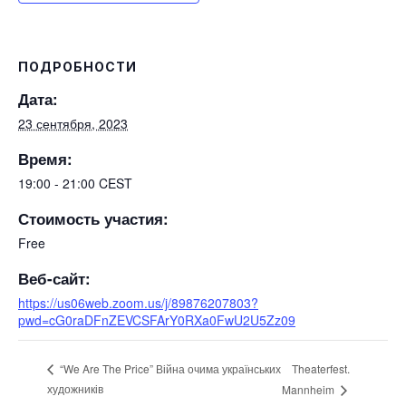
ПОДРОБНОСТИ
Дата:
23 сентября, 2023
Время:
19:00 - 21:00
CEST
Стоимость участия:
Free
Веб-сайт:
https://us06web.zoom.us/j/89876207803?
pwd=cG0raDFnZEVCSFArY0RXa0FwU2U5Zz09
Theaterfest.
“We Are The Price” Війна очима українських
художників
Mannheim