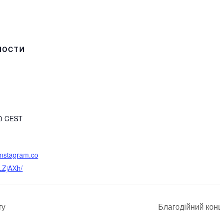
НОСТИ
30
CEST
instagram.co
ZjAXh/
ту
Благодійний кон