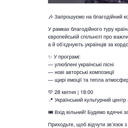
🎶 Запрошуємо на благодійний ко
У рамках благодійного туру краї
європейській спільноті про важли
а й об’єднують українців за корд
✨ У програмі:
— улюблені українські пісні
— нові авторські композиції
— щирі емоції та тепла атмосфер
💛 28 квітня | 18:00
📍 Український культурний центр (
🎟 Вхід вільний! Будемо вдячні 
Приходьте, щоб відчути зв’язок 