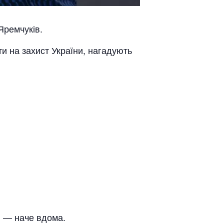
Яремчуків.
ти на захист України, нагадують
н — наче вдома.