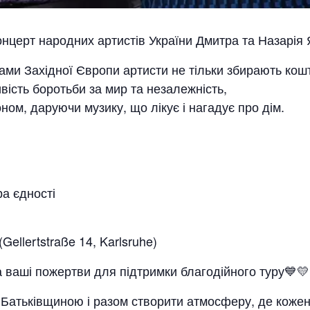
нцерт народних артистів України Дмитра та Назарія 
нами Західної Європи артисти не тільки збирають кош
вість боротьби за мир та незалежність,
оном, даруючи музику, що лікує і нагадує про дім.
а єдності
Gellertstraße 14, Karlsruhe)
за ваші пожертви для підтримки благодійного туру💙💛
з Батьківщиною і разом створити атмосферу, де коже