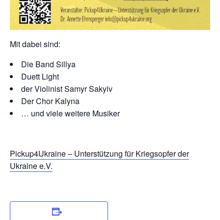
Mit dabei sind:
Die Band Sillya
Duett Light
der Violinist Samyr Sakyiv
Der Chor Kalyna
… und viele weitere Musiker
Pickup4Ukraine – Unterstützung für Kriegsopfer der
Ukraine e.V.