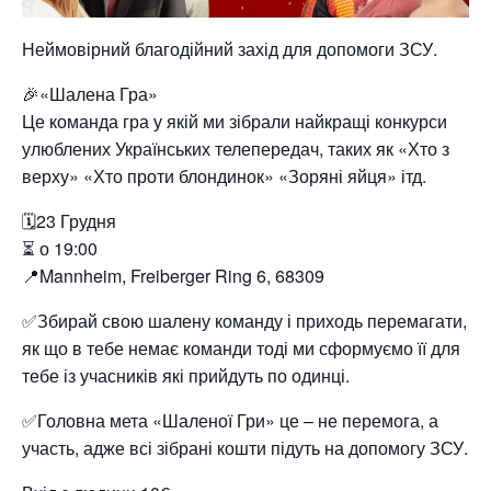
Неймовірний благодійний захід для допомоги ЗСУ.
🎉«Шалена Гра»
Це команда гра у якій ми зібрали найкращі конкурси
улюблених Українських телепередач, таких як «Хто з
верху» «Хто проти блондинок» «Зоряні яйця» ітд.
🗓23 Грудня
⏳ о 19:00
📍Mannheim, Freiberger Ring 6, 68309
✅Збирай свою шалену команду і приходь перемагати,
як що в тебе немає команди тоді ми сформуємо її для
тебе із учасників які прийдуть по одинці.
✅Головна мета «Шаленої Гри» це – не перемога, а
участь, адже всі зібрані кошти підуть на допомогу ЗСУ.