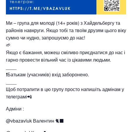
Ми – група для молоді (14+ років) з Хайдельбергу та
районів навкруги. Якщо тобі та твоїм друзям цього віку
сумно чи нудно, запрошуємо до нас!
🌱
Якщо є бажання, можеш сміливо приєднатися до нас і
гарно провести вільний час із цікавими людьми.
____
❗️Батькам (учасників) вхід заборонено.
____
Щоб потрапити в цю групу просто напишіть адмінам у
телеграмі📲
Адміни :
@vbazavluk Валентин 🐈‍⬛