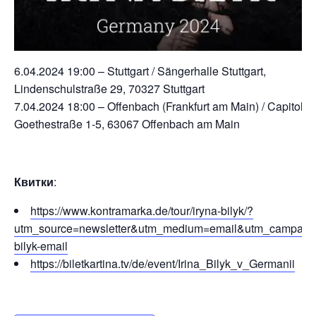
6.04.2024 19:00 – Stuttgart / Sängerhalle Stuttgart,
Lindenschulstraße 29, 70327 Stuttgart
7.04.2024 18:00 – Offenbach (Frankfurt am Main) / Capitol T
Goethestraße 1-5, 63067 Offenbach am Main
Квитки
:
https://www.kontramarka.de/tour/iryna-bilyk/?
utm_source=newsletter&utm_medium=email&utm_campaign
bilyk-email
https://biletkartina.tv/de/event/Irina_Bilyk_v_Germanii