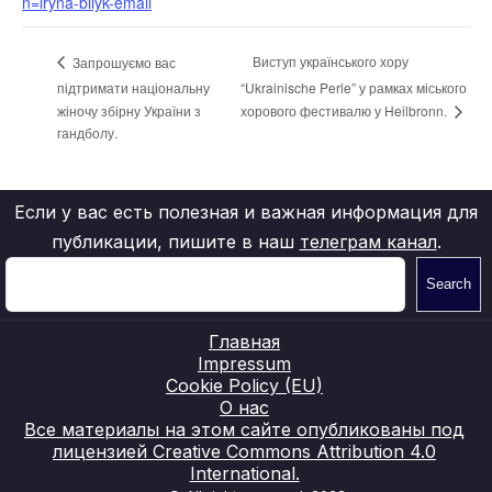
n=iryna-bilyk-email
Виступ українського хору
Запрошуємо вас
підтримати національну
“Ukrainische Perle” у рамках міського
хорового фестивалю у Heilbronn.
жіночу збірну України з
гандболу.
Если у вас есть полезная и важная информация для
публикации, пишите в наш
телеграм канал
.
Search
Главная
Impressum
Cookie Policy (EU)
О нас
Все материалы на этом сайте опубликованы под
лицензией Creative Commons Attribution 4.0
International.