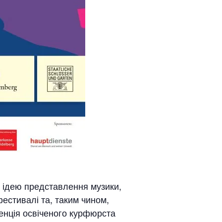
ли ідею представлення музики,
фестивалі та, таким чином,
денція освіченого курфюрста