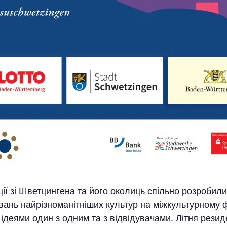
іації зі Шветцингена та його околиць спільно розроби
увань найрізноманітніших культур на міжкультурному 
 ідеями один з одним та з відвідувачами. Літня рези