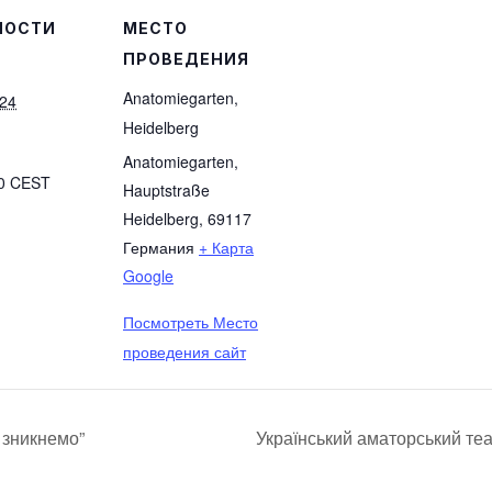
НОСТИ
МЕСТО
ПРОВЕДЕНИЯ
Anatomiegarten,
024
Heidelberg
Anatomiegarten,
00
CEST
Hauptstraße
Heidelberg
,
69117
Германия
+ Карта
Google
Посмотреть Место
проведения сайт
 зникнемо”
Український аматорський т