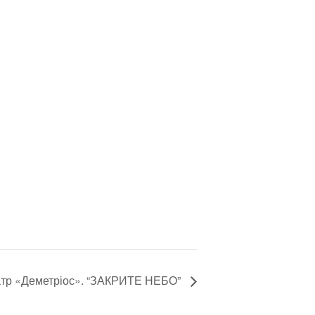
еатр «Деметріос». “ЗАКРИТЕ НЕБО”