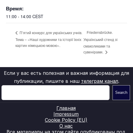
Время:
11:00 - 14:00
CEST
Friedensbrücke.
Пʼятий конкурс для українських учнів.
Тема – «Наші художники та історії їхніх
Український стенд зі
картин німецькою мовою».
смаколиками та
сувенірами.
Если у вас есть полезная и важная информация для
публикации, пишите в наш
телеграм канал
.
Search
Главная
Impressum
Cookie Policy (EU)
О нас
Все материалы на этом сайте опубликованы под