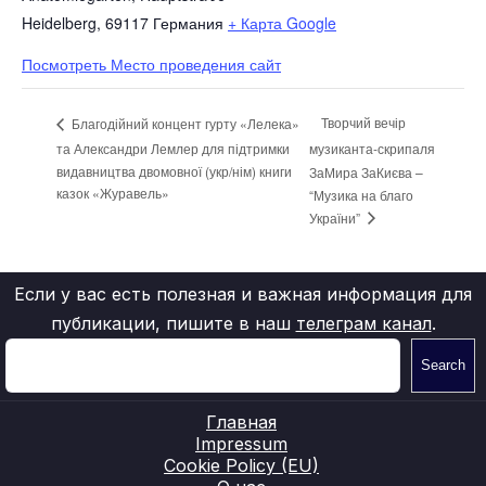
Heidelberg
,
69117
Германия
+ Карта Google
Посмотреть Место проведения сайт
Творчий вечір
Благодійний концент гурту «Лелека»
та Александри Лемлер для підтримки
музиканта-скрипаля
видавництва двомовної (укр/нім) книги
ЗаМира ЗаКиєва –
казок «Журавель»
“Музика на благо
України”
Если у вас есть полезная и важная информация для
публикации, пишите в наш
телеграм канал
.
Search
Главная
Impressum
Cookie Policy (EU)