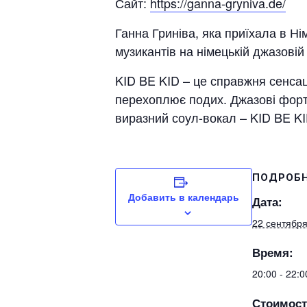
Сайт:
https://ganna-gryniva.de/
Ганна Гриніва, яка приїхала в Нім
музикантів на німецькій джазовій 
KID BE KID – це справжня сенсаці
перехоплює подих. Джазові форте
виразний соул-вокал – KID BE KID
ПОДРОБ
Добавить в календарь
Дата:
22 сентября
Время:
20:00 - 22:
Стоимост