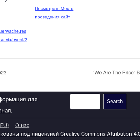
Посмотреть Место
проведения сайт
feuerwache.res
eservix/event/2
023
“We Are The Price” 
нформация для
Search
анал
.
(EU)
О нас
ваны под лицензией Creative Commons Attribution 4.0 I