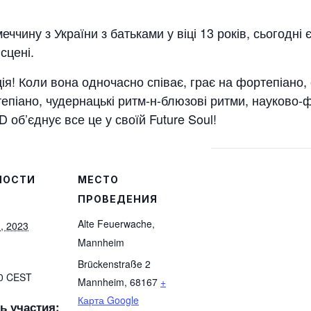
еччину з України з батьками у віці 13 років, сьогодні
сцені.
я! Коли вона одночасно співає, грає на фортепіано, с
піано, чудернацькі ритм-н-блюзові ритми, науково-ф
 об’єднує все це у своїй Future Soul!
НОСТИ
МЕСТО
ПРОВЕДЕНИЯ
Alte Feuerwache,
, 2023
Mannheim
Brückenstraße 2
00
CEST
Mannheim
,
68167
+
Карта Google
ь участия: