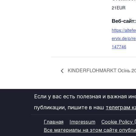
21EUR
Веб-сайт:
https://alte
ervix.de/p/r
147746
KINDERFLOHMARKT Осінь 2
Если у вас есть полезная и важная и
публикации, пишите в наш
телеграм к
Главная
Impressum
Cookie Policy 
Все материалы на этом сайте опублико