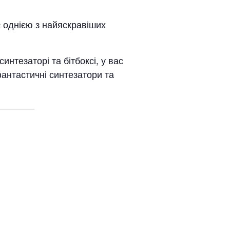
 є однією з найяскравіших
интезаторі та бітбоксі, у вас
антастичні синтезатори та