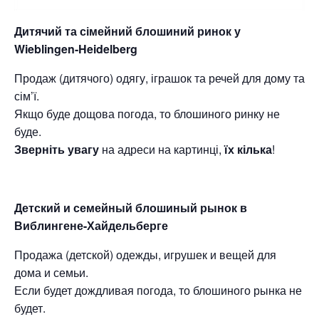
Дитячий та сімейний блошиний ринок у
Wieblingen-Heidelberg
Продаж (дитячого) одягу, іграшок та речей для дому та
сім’ї.
Якщо буде дощова погода, то блошиного ринку не
буде.
Зверніть увагу
на адреси на картинці,
їх кілька
!
Детский и семейный блошиный рынок в
Виблингене-Хайдельберге
Продажа (детской) одежды, игрушек и вещей для
дома и семьи.
Если будет дождливая погода, то блошиного рынка не
будет.