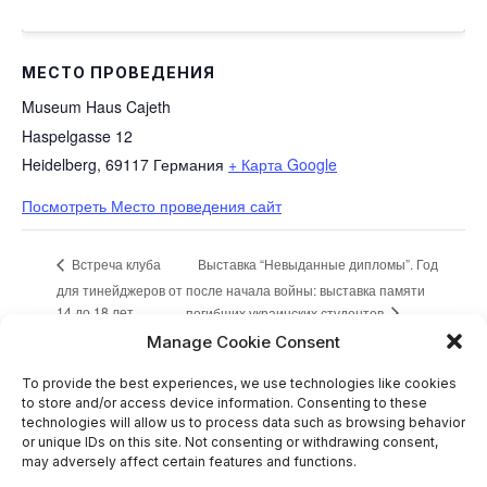
МЕСТО ПРОВЕДЕНИЯ
Museum Haus Cajeth
Haspelgasse 12
Heidelberg
,
69117
Германия
+ Карта Google
Посмотреть Место проведения сайт
Выставка “Невыданные дипломы”. Год
Встреча клуба
для тинейджеров от
после начала войны: выставка памяти
14 до 18 лет.
погибших украинских студентов
Manage Cookie Consent
To provide the best experiences, we use technologies like cookies
Если у вас есть полезная и важная информация для
to store and/or access device information. Consenting to these
публикации, пишите в наш
телеграм канал
.
technologies will allow us to process data such as browsing behavior
or unique IDs on this site. Not consenting or withdrawing consent,
Search
may adversely affect certain features and functions.