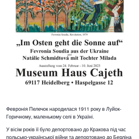
Февронія Пелечок народилася 1911 року в Луйок-
Горичному, маленькому селі в Україні.
У вісім років її було депортовано до Кракова під час
польсько-української війни та депортовано до Берліна