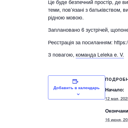
Це буде безпечний простір, де ви
теми, пов’язані з батьківством, 
рідною мовою.
Заплановано 6 зустрічей, щопон
Реєстрація за посиланням: https:
З повагою,
команда Leleka e. V.
ПОДРОБ
Добавить в календарь
Начало:
12 мая, 202
Окончани
16 июня, 2