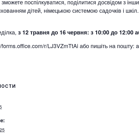
 зможете поспілкуватися, поділитися досвідом з інши
вихованням дітей, німецькою системою садочків і шкіл.
еділка,
з 12 травня до 16 червня: з 10:00 до 12:00 а
//forms.office.com/r/LJ3VZmTtAi або пишіть на пошту: 
НОСТИ
5
е:
025