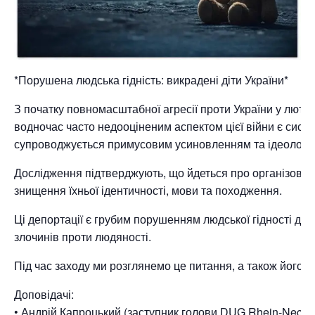
*Порушена людська гідність: викрадені діти України*
З початку повномасштабної агресії проти України у лют
водночас часто недооціненим аспектом цієї війни є систе
супроводжується примусовим усиновленням та ідеологі
Дослідження підтверджують, що йдеться про організовану
знищення їхньої ідентичності, мови та походження.
Ці депортації є грубим порушенням людської гідності ді
злочинів проти людяності.
Під час заходу ми розглянемо це питання, а також його пр
Доповідачі:
• Андрій Капроцький (заступник голови DUG Rhein-Neckar 