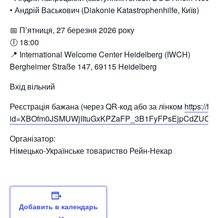
• Андрій Васькович (Diakonie Katastrophenhilfe, Київ)
📅 П’ятниця, 27 березня 2026 року
🕕 18:00
📍 International Welcome Center Heidelberg (IWCH)
Bergheimer Straße 147, 69115 Heidelberg
Вхід вільний
Реєстрація бажана (через QR-код або за лінком
https://f
id=XBOfm0JSMUWjIItuGxKPZaFP_3B1FyFPsEjpCdZUCY5U
Організатор:
Німецько-Українське товариство Рейн-Некар
Добавить в календарь