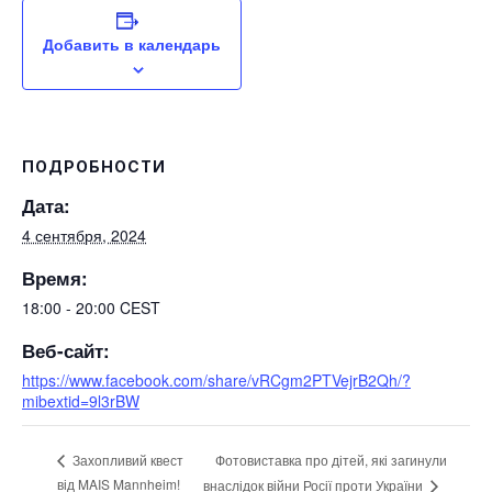
Добавить в календарь
ПОДРОБНОСТИ
Дата:
4 сентября, 2024
Время:
18:00 - 20:00
CEST
Веб-сайт:
https://www.facebook.com/share/vRCgm2PTVejrB2Qh/?
mibextid=9l3rBW
Фотовиставка про дітей, які загинули
Захопливий квест
від MAIS Mannheim!
внаслідок війни Росії проти України