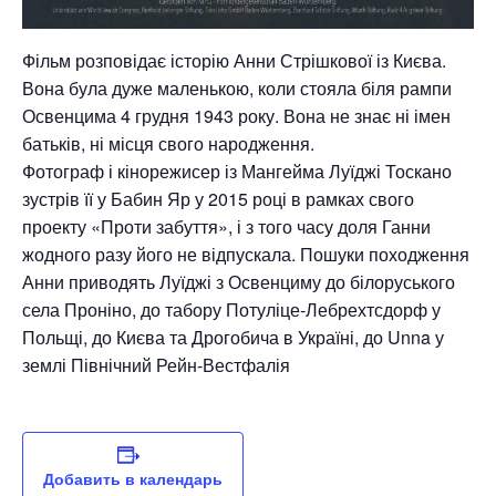
Фільм розповідає історію Анни Стрішкової із Києва.
Вона була дуже маленькою, коли стояла біля рампи
Освенцима 4 грудня 1943 року. Вона не знає ні імен
батьків, ні місця свого народження.
Фотограф і кінорежисер із Мангейма Луїджі Тоскано
зустрів її у Бабин Яр у 2015 році в рамках свого
проекту «Проти забуття», і з того часу доля Ганни
жодного разу його не відпускала. Пошуки походження
Анни приводять Луїджі з Освенциму до білоруського
села Проніно, до табору Потуліце-Лебрехтсдорф у
Польщі, до Києва та Дрогобича в Україні, до Unna у
землі Північний Рейн-Вестфалія
Добавить в календарь