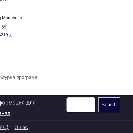
g Mannheim
. 55
8219
+
ьтурна програма
нформация для
Search
анал
.
(EU)
О нас