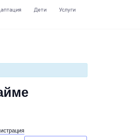
аптация
Дети
Услуги
айме
гистрация